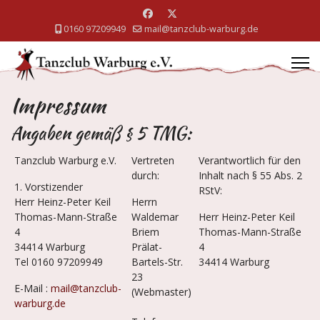
0160 97209949
mail@tanzclub-warburg.de
Impressum
Angaben gemäß § 5 TMG:
Tanzclub Warburg e.V.
Vertreten
Verantwortlich für den
durch:
Inhalt nach § 55 Abs. 2
1. Vorstizender
RStV:
Herr Heinz-Peter Keil
Herrn
Thomas-Mann-Straße
Waldemar
Herr Heinz-Peter Keil
4
Briem
Thomas-Mann-Straße
34414 Warburg
Prälat-
4
Tel 0160 97209949
Bartels-Str.
34414 Warburg
23
E-Mail :
mail@tanzclub-
(Webmaster)
warburg.de