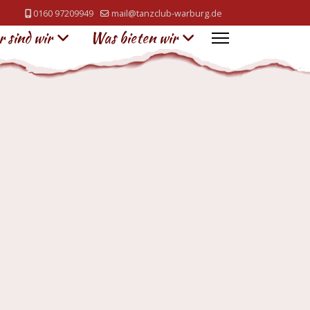
0160 97209949
mail@tanzclub-warburg.de
 sind wir
Was bieten wir
 anzeigen