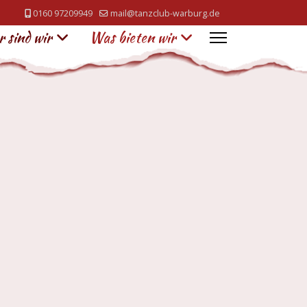
0160 97209949
mail@tanzclub-warburg.de
 sind wir
Was bieten wir